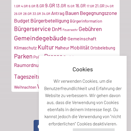
9.GR
13.GR
16.GR
8.GR
21.GR
1.GR
4.GR
6.GR
17.GR
15.GR
24.GR
Bauen
Begegnungszone
Antrag
28.GR
33.GR
34.GR
26.GR
Bürgerbeteiligung
Budget
Bürgerinformation
Bürgerservice
Gebühren
DnM
Feuerwehr
Gemeindegebäude
Gemeinschaft
Kultur
Mobilität
Klimaschutz
Malheur
Ortsbelebung
Parken
Presse
Poller
Projektmanagement
Tiroler
Recyclinghof
Raumordnung
Cookies
Vereine
Verkehr
Tageszeitung
Umwelt
VZ
Wir verwenden Cookies, um die
Wirtschaft
Weihnachten
Benutzerfreundlichkeit und Erfahrung der
Website zu verbessern. Wir gehen davon
aus, dass die Verwendung von Cookies
ebenfalls in deinem Interesse liegt. Du
Teile diesen Beitrag
kannst jedoch die Verwendung von "nicht
erforderlichen" Cookies deaktivieren.