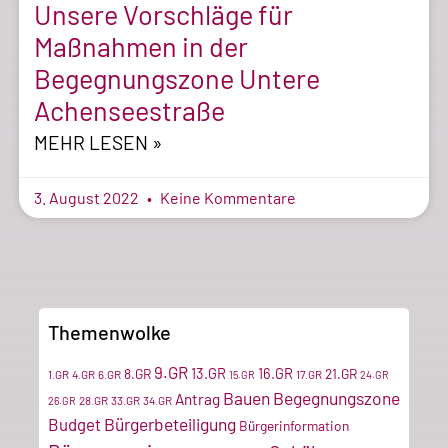
Unsere Vorschläge für
Maßnahmen in der
Begegnungszone Untere
Achenseestraße
MEHR LESEN »
3. August 2022
Keine Kommentare
Themenwolke
9.GR
13.GR
16.GR
8.GR
21.GR
1.GR
4.GR
6.GR
17.GR
15.GR
24.GR
Bauen
Begegnungszone
Antrag
28.GR
33.GR
34.GR
26.GR
Bürgerbeteiligung
Budget
Bürgerinformation