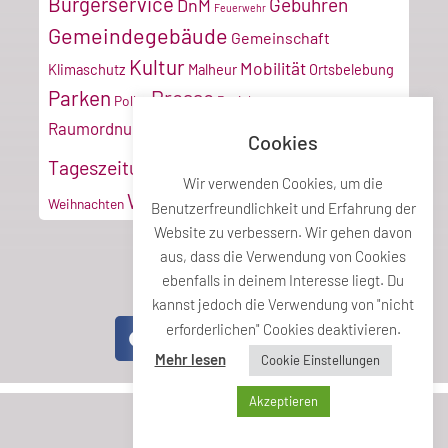
Bürgerservice
Gebühren
DnM
Feuerwehr
Gemeindegebäude
Gemeinschaft
Kultur
Mobilität
Klimaschutz
Malheur
Ortsbelebung
Parken
Presse
Poller
Projektmanagement
Tiroler
Recyclinghof
Raumordnung
Cookies
Vereine
Verkehr
Tageszeitung
Umwelt
VZ
Wir verwenden Cookies, um die
Wirtschaft
Weihnachten
Benutzerfreundlichkeit und Erfahrung der
Website zu verbessern. Wir gehen davon
aus, dass die Verwendung von Cookies
ebenfalls in deinem Interesse liegt. Du
Teile diesen Beitrag
kannst jedoch die Verwendung von "nicht
erforderlichen" Cookies deaktivieren.
Mehr lesen
Cookie Einstellungen
Akzeptieren