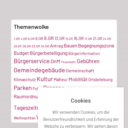
Themenwolke
9.GR
13.GR
16.GR
8.GR
21.GR
1.GR
4.GR
6.GR
17.GR
15.GR
24.GR
Bauen
Begegnungszone
Antrag
28.GR
33.GR
34.GR
26.GR
Bürgerbeteiligung
Budget
Bürgerinformation
Bürgerservice
Gebühren
DnM
Feuerwehr
Gemeindegebäude
Gemeinschaft
Kultur
Mobilität
Klimaschutz
Malheur
Ortsbelebung
Parken
Presse
Poller
Projektmanagement
Tiroler
Recyclinghof
Raumordnung
Cookies
Vereine
Verkehr
Tageszeitung
Umwelt
VZ
Wir verwenden Cookies, um die
Wirtschaft
Weihnachten
Benutzerfreundlichkeit und Erfahrung der
Website zu verbessern. Wir gehen davon