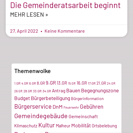
Die Gemeinderatsarbeit beginnt
MEHR LESEN »
27. April 2022
Keine Kommentare
Themenwolke
9.GR
13.GR
16.GR
8.GR
21.GR
1.GR
4.GR
6.GR
17.GR
15.GR
24.GR
Bauen
Begegnungszone
Antrag
28.GR
33.GR
34.GR
26.GR
Bürgerbeteiligung
Budget
Bürgerinformation
Bürgerservice
Gebühren
DnM
Feuerwehr
Gemeindegebäude
Gemeinschaft
Kultur
Mobilität
Klimaschutz
Malheur
Ortsbelebung