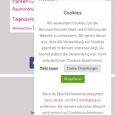
Parken
Presse
Poller
Projektmanagement
Tiroler
Recyclinghof
Raumordnung
Cookies
Vereine
Verkehr
Tageszeitung
Umwelt
VZ
Wir verwenden Cookies, um die
Wirtschaft
Weihnachten
Benutzerfreundlichkeit und Erfahrung der
Website zu verbessern. Wir gehen davon
aus, dass die Verwendung von Cookies
ebenfalls in deinem Interesse liegt. Du
Teile diesen Beitrag
kannst jedoch die Verwendung von "nicht
erforderlichen" Cookies deaktivieren.
Mehr lesen
Cookie Einstellungen
Akzeptieren
Wenn du fälschlicherweise
akzeptiert
hast, klicke, um die Einwilligung zu
entfernen.
Bei deinem nächsten Besuch
wirst erneut auf Cookies aufmerksam
Impressum
Datenschutzerklärung