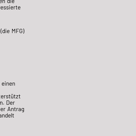
en die
ressierte
 (die MFG)
 einen
erstützt
n. Der
Der Antrag
andelt