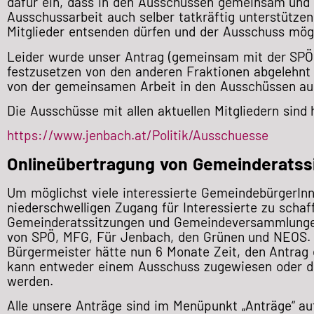
dafür ein, dass in den Ausschüssen gemeinsam und k
Ausschussarbeit auch selber tatkräftig unterstützen
Mitglieder entsenden dürfen und der Ausschuss möglic
Leider wurde unser Antrag (gemeinsam mit der SPÖ 
festzusetzen von den anderen Fraktionen abgelehnt 
von der gemeinsamen Arbeit in den Ausschüssen au
Die Ausschüsse mit allen aktuellen Mitgliedern sind 
https://www.jenbach.at/Politik/Ausschuesse
Onlineübertragung von Gemeinderats
Um möglichst viele interessierte GemeindebürgerI
niederschwelligen Zugang für Interessierte zu schaf
Gemeinderatssitzungen und Gemeindeversammlungen
von SPÖ, MFG, Für Jenbach, den Grünen und NEOS. E
Bürgermeister hätte nun 6 Monate Zeit, den Antrag e
kann entweder einem Ausschuss zugewiesen oder d
werden.
Alle unsere Anträge sind im Menüpunkt „Anträge“ auf