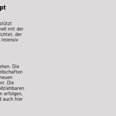
pt
stützt
ell mit der
chtet, der
intensiv
ehen. Die
llschaften
 neuen
t. Die
llziehbaren
n erfolgen,
d auch hier