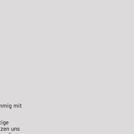
immig mit
tige
tzen uns