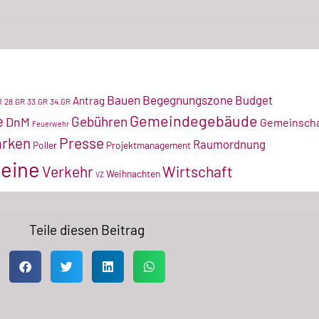
Bauen
Begegnungszone
Budget
Antrag
28.GR
33.GR
34.GR
R
Gemeindegebäude
e
Gebühren
DnM
Gemeinscha
Feuerwehr
arken
Presse
Raumordnung
Poller
Projektmanagement
eine
Verkehr
Wirtschaft
Weihnachten
VZ
Teile diesen Beitrag