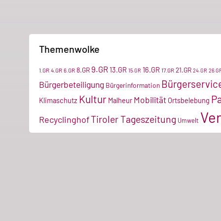
Themenwolke
9.GR
13.GR
16.GR
8.GR
21.GR
1.GR
4.GR
6.GR
17.GR
15.GR
24.GR
26.G
Bürgerservic
Bürgerbeteiligung
Bürgerinformation
Kultur
P
Mobilität
Klimaschutz
Malheur
Ortsbelebung
Ver
Tiroler Tageszeitung
Recyclinghof
Umwelt