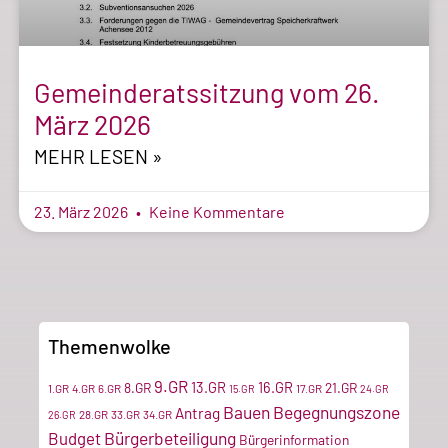
Gemeinderatssitzung vom 26.
März 2026
MEHR LESEN »
23. März 2026
Keine Kommentare
Themenwolke
9.GR
13.GR
16.GR
8.GR
21.GR
1.GR
4.GR
6.GR
17.GR
15.GR
24.GR
Bauen
Begegnungszone
Antrag
28.GR
33.GR
34.GR
26.GR
Bürgerbeteiligung
Budget
Bürgerinformation