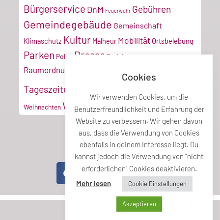
Bürgerservice
Gebühren
DnM
Feuerwehr
Gemeindegebäude
Gemeinschaft
Kultur
Mobilität
Klimaschutz
Malheur
Ortsbelebung
Parken
Presse
Poller
Projektmanagement
Tiroler
Recyclinghof
Raumordnung
Cookies
Vereine
Verkehr
Tageszeitung
Umwelt
VZ
Wir verwenden Cookies, um die
Wirtschaft
Weihnachten
Benutzerfreundlichkeit und Erfahrung der
Website zu verbessern. Wir gehen davon
aus, dass die Verwendung von Cookies
ebenfalls in deinem Interesse liegt. Du
Teile diesen Beitrag
kannst jedoch die Verwendung von "nicht
erforderlichen" Cookies deaktivieren.
Mehr lesen
Cookie Einstellungen
Akzeptieren