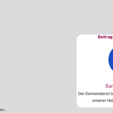
Beitrag 
Bar
Der Gemeinderat tr
unserer He
en.