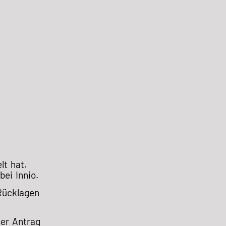
lt hat.
ei Innio.
 Rücklagen
ser Antrag