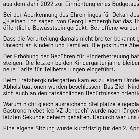
aus dem Jahr 2022 zur Einrichtung eines Budgetaus
Bei der Aberkennung des Ehrenringes für Dekan Josef
„(K)einen Ton sagen“ von Georg Lembergh hat das 
öffentliche Bewusstsein gerückt. Betroffene wurden 
Dass die Verurteilung damals nicht breiter bekannt 
Unrecht an Kindern und Familien. Die posthume Abe
Der Erhöhung der Gebühren für Kinderbetreuung habe
steigen. Die letzten beiden Kindergartenjahre bleibe
neue Tarife für Teilbetreuungen eingeführt.
Beim Tratzbergkindergarten kam es zu einem Umdenk
Abholsituationen wurden beschlossen. Das Ziel, Kin
sich auch an den tatsächlichen Bedürfnissen orienti
Warum nicht gleich ausreichend Stellplätze eingepla
Gastronomiebetrieb VZ Jenbach“ wurde nach längere
letzten Sekunde geheim gehalten. Dadurch war uns ei
Eine eigene Sitzung wurde kurzfristig für den 2. Ap