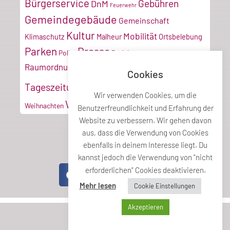
Bürgerservice
Gebühren
DnM
Feuerwehr
Gemeindegebäude
Gemeinschaft
Kultur
Mobilität
Klimaschutz
Malheur
Ortsbelebung
Parken
Presse
Poller
Projektmanagement
Tiroler
Recyclinghof
Raumordnung
Cookies
Vereine
Verkehr
Tageszeitung
Umwelt
VZ
Wir verwenden Cookies, um die
Wirtschaft
Weihnachten
Benutzerfreundlichkeit und Erfahrung der
Website zu verbessern. Wir gehen davon
aus, dass die Verwendung von Cookies
ebenfalls in deinem Interesse liegt. Du
Teile diesen Beitrag
kannst jedoch die Verwendung von "nicht
erforderlichen" Cookies deaktivieren.
Mehr lesen
Cookie Einstellungen
Akzeptieren