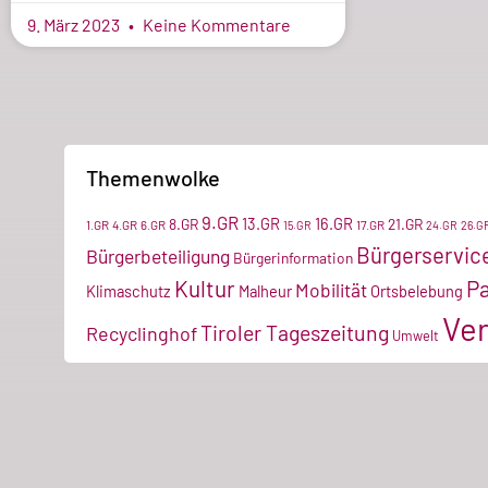
9. März 2023
Keine Kommentare
Themenwolke
9.GR
13.GR
16.GR
8.GR
21.GR
1.GR
4.GR
6.GR
17.GR
15.GR
24.GR
26.G
Bürgerservic
Bürgerbeteiligung
Bürgerinformation
Kultur
P
Mobilität
Klimaschutz
Malheur
Ortsbelebung
Ver
Tiroler Tageszeitung
Recyclinghof
Umwelt