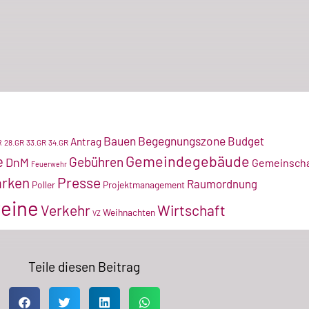
Bauen
Begegnungszone
Budget
Antrag
28.GR
33.GR
34.GR
R
Gemeindegebäude
e
Gebühren
DnM
Gemeinscha
Feuerwehr
arken
Presse
Raumordnung
Poller
Projektmanagement
eine
Verkehr
Wirtschaft
Weihnachten
VZ
Teile diesen Beitrag