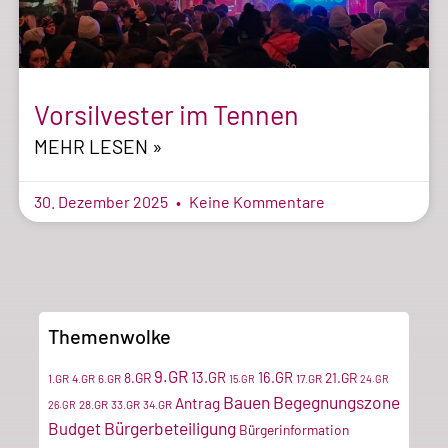
Vorsilvester im Tennen
MEHR LESEN »
30. Dezember 2025
Keine Kommentare
Themenwolke
9.GR
13.GR
16.GR
8.GR
21.GR
1.GR
4.GR
6.GR
17.GR
15.GR
24.GR
Bauen
Begegnungszone
Antrag
28.GR
33.GR
34.GR
26.GR
Bürgerbeteiligung
Budget
Bürgerinformation