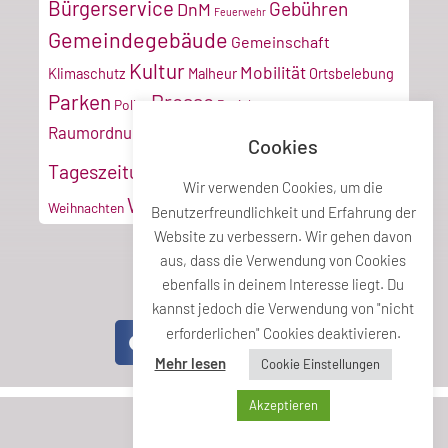
Bürgerservice
Gebühren
DnM
Feuerwehr
Gemeindegebäude
Gemeinschaft
Kultur
Mobilität
Klimaschutz
Malheur
Ortsbelebung
Parken
Presse
Poller
Projektmanagement
Tiroler
Recyclinghof
Raumordnung
Cookies
Vereine
Verkehr
Tageszeitung
Umwelt
VZ
Wir verwenden Cookies, um die
Wirtschaft
Weihnachten
Benutzerfreundlichkeit und Erfahrung der
Website zu verbessern. Wir gehen davon
aus, dass die Verwendung von Cookies
ebenfalls in deinem Interesse liegt. Du
Teile diesen Beitrag
kannst jedoch die Verwendung von "nicht
erforderlichen" Cookies deaktivieren.
Mehr lesen
Cookie Einstellungen
Akzeptieren