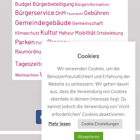
Bürgerbeteiligung
Budget
Bürgerinformation
Bürgerservice
Gebühren
DnM
Feuerwehr
Gemeindegebäude
Gemeinschaft
Kultur
Mobilität
Klimaschutz
Malheur
Ortsbelebung
Parken
Presse
Poller
Projektmanagement
Tiroler
Recyclinghof
Raumordnung
Cookies
Vereine
Verkehr
Tageszeitung
Umwelt
VZ
Wir verwenden Cookies, um die
Wirtschaft
Weihnachten
Benutzerfreundlichkeit und Erfahrung der
Website zu verbessern. Wir gehen davon
aus, dass die Verwendung von Cookies
ebenfalls in deinem Interesse liegt. Du
Teile diesen Beitrag
kannst jedoch die Verwendung von "nicht
erforderlichen" Cookies deaktivieren.
Mehr lesen
Cookie Einstellungen
Akzeptieren