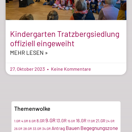
Kindergarten Tratzbergsiedlung
offiziell eingeweiht
MEHR LESEN »
27. Oktober 2023
Keine Kommentare
Themenwolke
9.GR
13.GR
16.GR
8.GR
21.GR
1.GR
4.GR
6.GR
17.GR
15.GR
24.GR
Bauen
Begegnungszone
Antrag
28.GR
33.GR
34.GR
26.GR