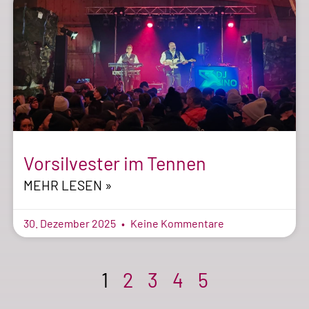
Vorsilvester im Tennen
MEHR LESEN »
30. Dezember 2025
Keine Kommentare
1
2
3
4
5