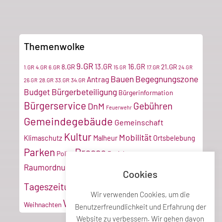
Themenwolke
9.GR
13.GR
16.GR
8.GR
21.GR
1.GR
4.GR
6.GR
17.GR
15.GR
24.GR
Bauen
Begegnungszone
Antrag
28.GR
33.GR
34.GR
26.GR
Bürgerbeteiligung
Budget
Bürgerinformation
Bürgerservice
Gebühren
DnM
Feuerwehr
Gemeindegebäude
Gemeinschaft
Kultur
Mobilität
Klimaschutz
Malheur
Ortsbelebung
Parken
Presse
Poller
Projektmanagement
Tiroler
Recyclinghof
Raumordnung
Cookies
Vereine
Verkehr
Tageszeitung
Umwelt
VZ
Wir verwenden Cookies, um die
Wirtschaft
Weihnachten
Benutzerfreundlichkeit und Erfahrung der
Website zu verbessern. Wir gehen davon