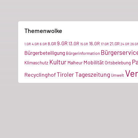
Themenwolke
9.GR
13.GR
16.GR
8.GR
21.GR
1.GR
4.GR
6.GR
17.GR
15.GR
24.GR
26.G
Bürgerservic
Bürgerbeteiligung
Bürgerinformation
Kultur
P
Mobilität
Klimaschutz
Malheur
Ortsbelebung
Ver
Tiroler Tageszeitung
Recyclinghof
Umwelt