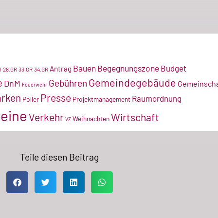
Bauen
Begegnungszone
Budget
Antrag
28.GR
33.GR
34.GR
R
Gemeindegebäude
e
Gebühren
DnM
Gemeinscha
Feuerwehr
arken
Presse
Raumordnung
Poller
Projektmanagement
eine
Verkehr
Wirtschaft
Weihnachten
VZ
Teile diesen Beitrag