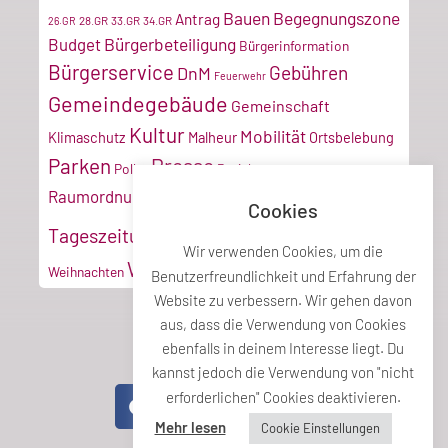
Bauen
Begegnungszone
Antrag
28.GR
33.GR
34.GR
26.GR
Bürgerbeteiligung
Budget
Bürgerinformation
Bürgerservice
Gebühren
DnM
Feuerwehr
Gemeindegebäude
Gemeinschaft
Kultur
Mobilität
Klimaschutz
Malheur
Ortsbelebung
Parken
Presse
Poller
Projektmanagement
Tiroler
Recyclinghof
Raumordnung
Cookies
Vereine
Verkehr
Tageszeitung
Umwelt
VZ
Wir verwenden Cookies, um die
Wirtschaft
Weihnachten
Benutzerfreundlichkeit und Erfahrung der
Website zu verbessern. Wir gehen davon
aus, dass die Verwendung von Cookies
ebenfalls in deinem Interesse liegt. Du
Teile diesen Beitrag
kannst jedoch die Verwendung von "nicht
erforderlichen" Cookies deaktivieren.
Mehr lesen
Cookie Einstellungen