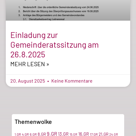
Einladung zur
Gemeinderatssitzung am
26.8.2025
MEHR LESEN »
20. August 2025
Keine Kommentare
Themenwolke
9.GR
13.GR
16.GR
8.GR
21.GR
1.GR
4.GR
6.GR
17.GR
15.GR
24.GR