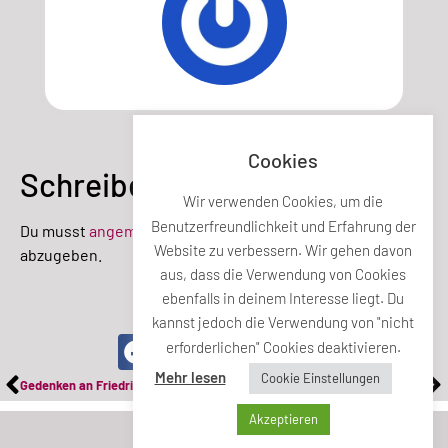
Cookies
Schreibe einen Kommentar
Wir verwenden Cookies, um die
Benutzerfreundlichkeit und Erfahrung der
Du musst
angemeldet
sein, um einen Kommentar
Website zu verbessern. Wir gehen davon
abzugeben.
aus, dass die Verwendung von Cookies
ebenfalls in deinem Interesse liegt. Du
Teile diesen Beitrag
kannst jedoch die Verwendung von "nicht
erforderlichen" Cookies deaktivieren.
Mehr lesen
Cookie Einstellungen
Gedenken an Friedrich und Johanna Reitlinger
Müllsammelaktion
Akzeptieren