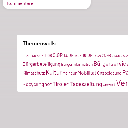
Kommentare
Themenwolke
9.GR
13.GR
16.GR
8.GR
21.GR
1.GR
4.GR
6.GR
17.GR
15.GR
24.GR
26.G
Bürgerservic
Bürgerbeteiligung
Bürgerinformation
Kultur
P
Mobilität
Klimaschutz
Malheur
Ortsbelebung
Ver
Tiroler Tageszeitung
Recyclinghof
Umwelt