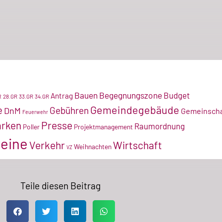
Bauen
Begegnungszone
Budget
Antrag
28.GR
33.GR
34.GR
R
Gemeindegebäude
e
Gebühren
DnM
Gemeinscha
Feuerwehr
arken
Presse
Raumordnung
Poller
Projektmanagement
eine
Verkehr
Wirtschaft
Weihnachten
VZ
Teile diesen Beitrag