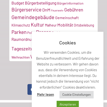
Bürgerbeteiligung
Budget
Bürgerinformation
Bürgerservice
Gebühren
DnM
Feuerwehr
Gemeindegebäude
Gemeinschaft
Kultur
Mobilität
Klimaschutz
Malheur
Ortsbelebung
Parken
Presse
Poller
Projektmanagement
Tiroler
Recyclinghof
Raumordnung
Cookies
Vereine
Verkehr
Tageszeitung
Umwelt
VZ
Wir verwenden Cookies, um die
Wirtschaft
Weihnachten
Benutzerfreundlichkeit und Erfahrung der
Website zu verbessern. Wir gehen davon
aus, dass die Verwendung von Cookies
ebenfalls in deinem Interesse liegt. Du
Teile diesen Beitrag
kannst jedoch die Verwendung von "nicht
erforderlichen" Cookies deaktivieren.
Mehr lesen
Cookie Einstellungen
Akzeptieren