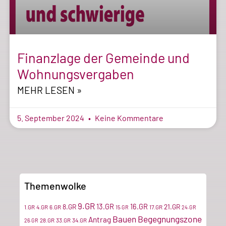
Finanzlage der Gemeinde und
Wohnungsvergaben
MEHR LESEN »
5. September 2024
Keine Kommentare
Themenwolke
9.GR
13.GR
16.GR
8.GR
21.GR
1.GR
4.GR
6.GR
17.GR
15.GR
24.GR
Bauen
Begegnungszone
Antrag
28.GR
33.GR
34.GR
26.GR