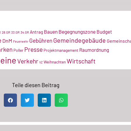
Bauen
Begegnungszone
Budget
Antrag
28.GR
33.GR
34.GR
R
Gemeindegebäude
e
Gebühren
DnM
Gemeinscha
Feuerwehr
arken
Presse
Raumordnung
Poller
Projektmanagement
eine
Verkehr
Wirtschaft
Weihnachten
VZ
Teile diesen Beitrag