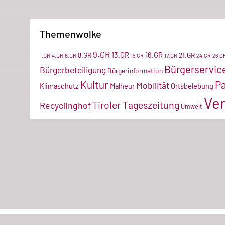
Themenwolke
9.GR
13.GR
16.GR
8.GR
21.GR
1.GR
4.GR
6.GR
17.GR
15.GR
24.GR
26.G
Bürgerservic
Bürgerbeteiligung
Bürgerinformation
Kultur
P
Mobilität
Klimaschutz
Malheur
Ortsbelebung
Ver
Tiroler Tageszeitung
Recyclinghof
Umwelt