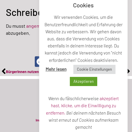
Cookies
Schreibe einen Kommentar
Wir verwenden Cookies, um die
Benutzerfreundlichkeit und Erfahrung der
Du musst
angemeldet
sein, um einen Kommentar
Website zu verbessern. Wir gehen davon
abzugeben.
aus, dass die Verwendung von Cookies
ebenfalls in deinem Interesse liegt. Du
Teile diesen Beitrag
kannst jedoch die Verwendung von "nicht
erforderlichen" Cookies deaktivieren.
Mehr lesen
Cookie Einstellungen
BürgerInnen nutzen Grünflächen
Abänderungsantrag Neuerlass Abfallgebühren
Akzeptieren
Wenn du fälschlicherweise
akzeptiert
hast, klicke, um die Einwilligung zu
entfernen.
Bei deinem nächsten Besuch
wirst erneut auf Cookies aufmerksam
Impressum
Datenschutzerklärung
gemacht