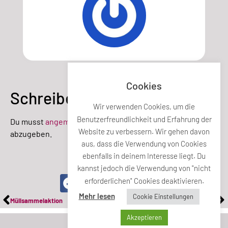
Cookies
Schreibe einen Kommentar
Wir verwenden Cookies, um die
Benutzerfreundlichkeit und Erfahrung der
Du musst
angemeldet
sein, um einen Kommentar
Website zu verbessern. Wir gehen davon
abzugeben.
aus, dass die Verwendung von Cookies
ebenfalls in deinem Interesse liegt. Du
Teile diesen Beitrag
kannst jedoch die Verwendung von "nicht
erforderlichen" Cookies deaktivieren.
Mehr lesen
Cookie Einstellungen
Müllsammelaktion
Maifest Jenbach
Akzeptieren