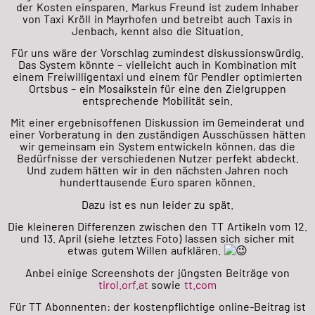
der
Kosten einsparen. Markus Freund ist zudem Inhaber
von Taxi Kröll in Mayrhofen und betreibt auch Taxis in
Jenbach, kennt also die Situation.
Für uns wäre der Vorschlag zumindest diskussionswürdig.
Das System könnte – vielleicht auch in Kombination mit
einem Freiwilligentaxi und einem für Pendler optimierten
Ortsbus – ein Mosaikstein für eine den Zielgruppen
entsprechende Mobilität sein.
Mit einer ergebnisoffenen Diskussion im Gemeinderat und
einer Vorberatung in den zuständigen Ausschüssen hätten
wir gemeinsam ein System entwickeln können, das die
Bedürfnisse der verschiedenen Nutzer perfekt abdeckt.
Und zudem hätten wir in den nächsten Jahren noch
hunderttausende Euro sparen können.
Dazu ist es nun leider zu spät.
Die kleineren Differenzen zwischen den TT Artikeln vom 12.
und 13. April (siehe letztes Foto) lassen sich sicher mit
etwas gutem Willen aufklären.
Anbei einige Screenshots der jüngsten Beiträge von
tirol.orf.at
sowie
tt.com
Für TT Abonnenten: der kostenpflichtige online-Beitrag ist