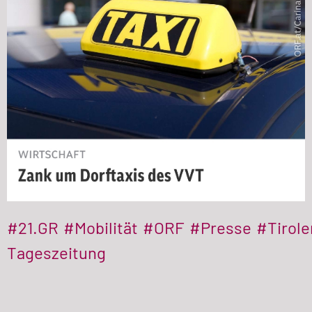
#21.GR
#Mobilität
#ORF
#Presse
#Tirole
Tageszeitung