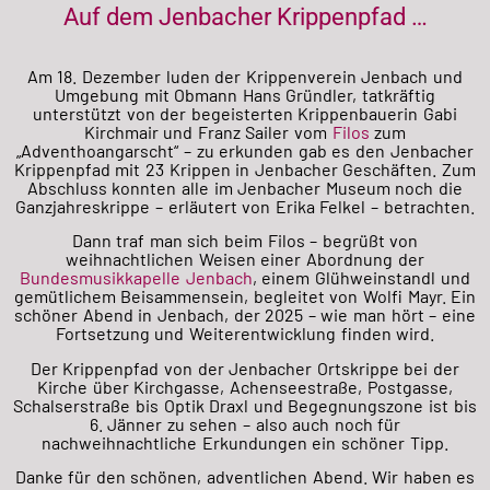
Auf dem Jenbacher Krippenpfad …
Am 18. Dezember luden der Krippenverein Jenbach und
Umgebung mit Obmann Hans Gründler, tatkräftig
unterstützt von der begeisterten Krippenbauerin Gabi
Kirchmair und Franz Sailer vom
Filos
zum
„Adventhoangarscht“ – zu erkunden gab es den Jenbacher
Krippenpfad mit 23 Krippen in Jenbacher Geschäften. Zum
Abschluss konnten alle im Jenbacher Museum noch die
Ganzjahreskrippe – erläutert von Erika Felkel – betrachten.
Dann traf man sich beim Filos –
begrüßt von
weihnachtlichen Weisen einer Abordnung der
Bundesmusikkapelle Jenbach
, einem Glühweinstandl und
gemütlichem Beisammensein, begleitet von Wolfi Mayr. Ein
schöner Abend in Jenbach, der 2025 – wie man hört – eine
Fortsetzung und Weiterentwicklung finden wird.
Der Krippenpfad von der Jenbacher Ortskrippe bei der
Kirche über Kirchgasse, Achenseestraße, Postgasse,
Schalserstraße bis Optik Draxl und Begegnungszone ist bis
6. Jänner zu sehen – also auch noch für
nachweihnachtliche Erkundungen ein schöner Tipp.
Danke für den schönen, adventlichen Abend. Wir haben es