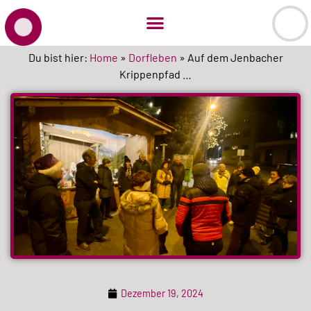
Du bist hier:
Home
»
Dorfleben
»
Auf dem Jenbacher
Krippenpfad …
Dezember 19, 2024