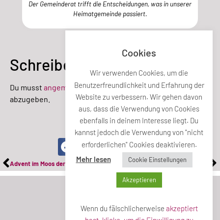
Der Gemeinderat trifft die Entscheidungen, was in unserer
Heimatgemeinde passiert.
Cookies
Schreibe einen Kommentar
Wir verwenden Cookies, um die
Benutzerfreundlichkeit und Erfahrung der
Du musst
angemeldet
sein, um einen Kommentar
Website zu verbessern. Wir gehen davon
abzugeben.
aus, dass die Verwendung von Cookies
ebenfalls in deinem Interesse liegt. Du
Teile diesen Beitrag
kannst jedoch die Verwendung von "nicht
erforderlichen" Cookies deaktivieren.
Mehr lesen
Cookie Einstellungen
Advent im Moos der Singgemeinschaft
Fulminanter musikalischer Jahresauftakt
Akzeptieren
Wenn du fälschlicherweise
akzeptiert