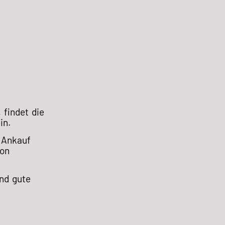
findet die
in.
 Ankauf
ion
und gute