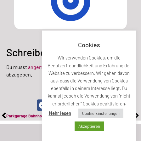
Cookies
Schreibe einen Kommentar
Wir verwenden Cookies, um die
Benutzerfreundlichkeit und Erfahrung der
Du musst
angemeldet
sein, um einen Kommentar
Website zu verbessern. Wir gehen davon
abzugeben.
aus, dass die Verwendung von Cookies
ebenfalls in deinem Interesse liegt. Du
Teile diesen Beitrag
kannst jedoch die Verwendung von "nicht
erforderlichen" Cookies deaktivieren.
Mehr lesen
Cookie Einstellungen
Parkgarage Bahnhof
Lifteinbauten in allen gemeindeeigenen Wohngebäuden
Akzeptieren